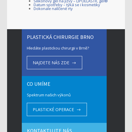
Silikonový gel na jizvy – LIPOELASTIC gel®
Datum spotřeby – týká se i kosmetiky
Dokonale nalíčené rty
PLASTICKÁ CHIRURGIE BRNO
Hledáte plastickou chirurgii v Brně?
NAJDETE NÁS ZDE
CO UMÍME
Spektrum našich výkonů
PLASTICKÉ OPERACE
KONTAKTUJTE NÁS