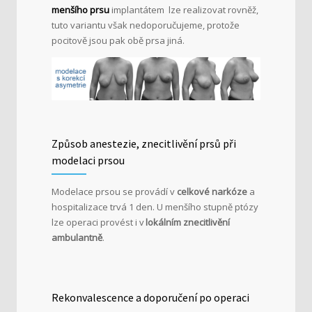
menšího prsu
implantátem lze realizovat rovněž,
tuto variantu však nedoporučujeme, protože
pocitově jsou pak obě prsa jiná.
Způsob anestezie, znecitlivění prsů při
modelaci prsou
Modelace prsou se provádí v
celkové narkóze
a
hospitalizace trvá 1 den. U menšího stupně ptózy
lze operaci provést i v
lokálním znecitlivění
ambulantně
.
Rekonvalescence a doporučení po operaci