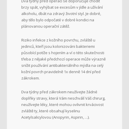
Dva týdny před operací se doporučuje chodit
brzy spát, vyhýbat se excesům v jídle a užívání
alkoholu, dbát na zdravý životní styl. Je dobré,
aby tělo bylo odpočaté v dobré kondici na
plánovanou operační zátěž.
Riziko infekce z kožního povrchu, zvláště u
jedinců, kteří jsou kolonizováni bakteriemi
působící potíže s hojením a ví o této skutečnosti
třeba z nějaké předchozí operace může výrazně
snížit používání antibakteriálního mýdla na celý
kožní povrch pravidelně 1x denně 14 dní před
zákrokem.
Dva týdny před zákrokem neužívejte žádné
doplňky stravy, která Vám neschválí Váš chirurg,
neužívejte léky, které mohou ovlivnit krvácivost
zvláště ty, které obsahují kyselinu
Acetylsalicylovou (Anopyrin, Aspirin, …).