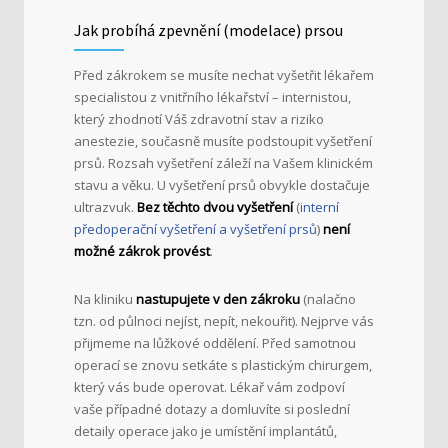
Jak probíhá zpevnění (modelace) prsou
Před zákrokem se musíte nechat vyšetřit lékařem
specialistou z vnitřního lékařství – internistou,
který zhodnotí Váš zdravotní stav a riziko
anestezie, současně musíte podstoupit vyšetření
prsů. Rozsah vyšetření záleží na Vašem klinickém
stavu a věku. U vyšetření prsů obvykle dostačuje
ultrazvuk.
Bez těchto dvou vyšetření
(
interní
předoperační vyšetření a vyšetření prsů
)
není
možné zákrok provést
.
Na kliniku
nastupujete v den zákroku
(nalačno
tzn. od půlnoci nejíst, nepít, nekouřit). Nejprve vás
přijmeme na lůžkové oddělení. Před samotnou
operací se znovu setkáte s plastickým chirurgem,
který vás bude operovat. Lékař vám zodpoví
vaše případné dotazy a domluvíte si poslední
detaily operace jako je umístění implantátů,