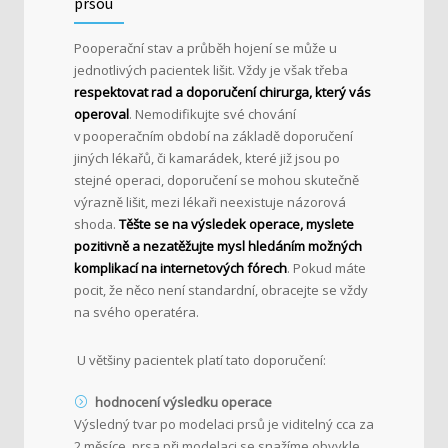
prsou
Pooperační stav a průběh hojení se může u
jednotlivých pacientek lišit. Vždy je však třeba
respektovat rad a doporučení chirurga, který vás
operoval
. Nemodifikujte své chování
v pooperačním období na základě doporučení
jiných lékařů, či kamarádek, které již jsou po
stejné operaci, doporučení se mohou skutečně
výrazně lišit, mezi lékaři neexistuje názorová
shoda.
Těšte se na výsledek operace, myslete
pozitivně a nezatěžujte mysl hledáním možných
komplikací na internetových fórech
. Pokud máte
pocit, že něco není standardní, obracejte se vždy
na svého operatéra.
U většiny pacientek platí tato doporučení:
hodnocení výsledku operace
Výsledný tvar po modelaci prsů je viditelný cca za
2 měsíce, prsa při modelaci se snažíme obvykle