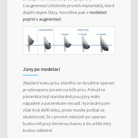
s augmentací (vložením prsních implantátů), které
doplní objem žlázy, hovoříme pak o
modelaci
poprsí s augmentací
.
Jizvy po modelaci
Zlepšení tvaru prsu, kterého se dosáhne operací
je vykoupeno jizvami na kůži prsu. Pokud se
pacientka hojí standardně jsou jizvy málo
nápadné a pacientkám nevadí.
Vyzrávání jizev
však trvá delší dobu, proto musíte počítat se
skutečností, že v prvních měsících po operaci
budou mít jizvy červenou barvu a do určité míry
budou viditelné.