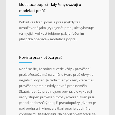
Modelace poprsí - kdy ženy uvažují o
modelaci prsů?
Pokud vás trápí povislá prsa (někdy též
označovaná jako „vykojená“ prsa), ale vyhovuje
vám jejich velikost (objem), pak je řešením
plastická operace – modelace poprsí.
Povislá prsa - ptóza prsů
Nedá se říci, že stárnutí vede vždy k prověšení
prsů, přestože má na změnu tvaru prsů obvykle
negativní dopad. Je řada mladých žen, které mají
prověšená prsa a nikdy pevná prsa neměla.
Skutečnost, že prsa nejsou pevná, ale vykazují
určitý stupeň prověšení/ptózy (dvorec i tkáň prsu
je pod podprsní rýhou), či pseudoptózy (dvorec je
nad podprsní rýhou, ale tkáň prsu je pod ní) je
vpravdě multifaktoriální. Na nepříznivém tvaru se