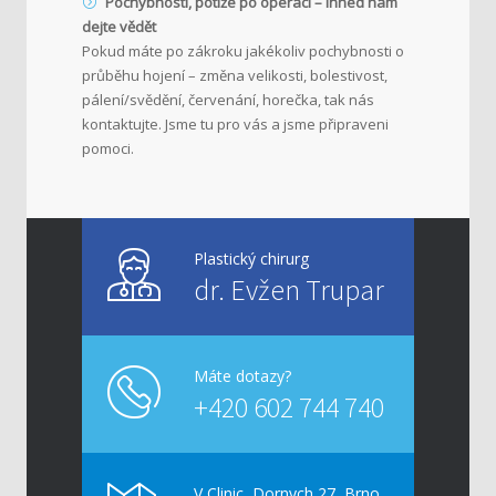
Pochybnosti, potíže po operaci – ihned nám
dejte vědět
Pokud máte po zákroku jakékoliv pochybnosti o
průběhu hojení – změna velikosti, bolestivost,
pálení/svědění, červenání, horečka, tak nás
kontaktujte. Jsme tu pro vás a jsme připraveni
pomoci.
Plastický chirurg
dr. Evžen Trupar
Máte dotazy?
+420 602 744 740
V Clinic, Dornych 27, Brno