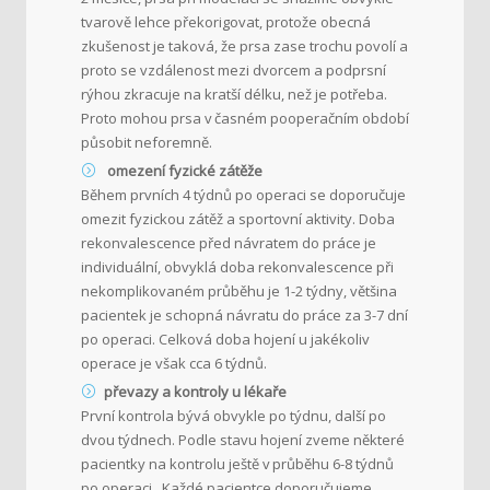
tvarově lehce překorigovat, protože obecná
zkušenost je taková, že prsa zase trochu povolí a
proto se vzdálenost mezi dvorcem a podprsní
rýhou zkracuje na kratší délku, než je potřeba.
Proto mohou prsa v časném pooperačním období
působit neforemně.
omezení fyzické zátěže
Během prvních 4 týdnů po operaci se doporučuje
omezit fyzickou zátěž a sportovní aktivity. Doba
rekonvalescence před návratem do práce je
individuální, obvyklá doba rekonvalescence při
nekomplikovaném průběhu je 1-2 týdny, většina
pacientek je schopná návratu do práce za 3-7 dní
po operaci. Celková doba hojení u jakékoliv
operace je však cca 6 týdnů.
převazy a kontroly u lékaře
První kontrola bývá obvykle po týdnu, další po
dvou týdnech. Podle stavu hojení zveme některé
pacientky na kontrolu ještě v průběhu 6-8 týdnů
po operaci . Každé pacientce doporučujeme