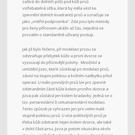
zašívá do dolních pólů pod kůži prsů
vstřebatelná síťka, která by měla vést ke
zpevnění dolních kvadrantů prsů a označuje se
jako „vnitřní podprsenka“. Zda jsou tyto metody
pro ženy přínosem ukáže až čas, nejedná se
prozatím o standardně užívaný postup.
Jak již bylo řečeno, při modelaci prsou se
odstraňuje přebytek kůže a prsní dvorce se
vysouvají do příznivější polohy. Množství a
umístění jizev, které zůstávají po modelaci prsů,
závisí na stupni poklesu a kožním nadbytku před
operací.
U málo povislých prsů lze prs zpevnit
odstraněním části kůže kolem prsního dvorce a
jizva pak zůstává jen kolem bradavky. Jedná se o
tzv. periareolární či cirkumareolární modelaci.
Tento způsob je vyhrazen jen pro velmi malé
stupně poklesu prsů.
U více pokleslých prsů je
třeba kůži odstranit nejen kolem dvorce, ale také
v dolní části prsu. Jizva je potom situována okolo