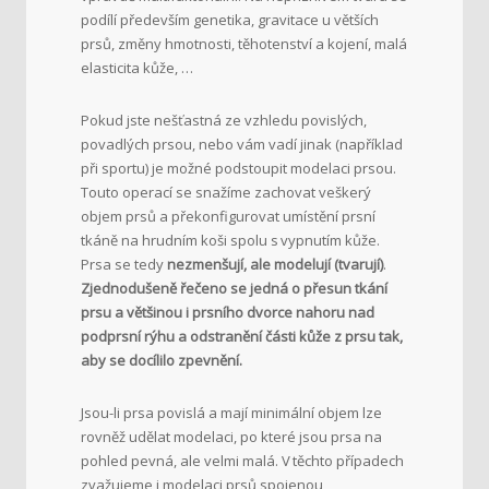
podílí především genetika, gravitace u větších
prsů, změny hmotnosti, těhotenství a kojení, malá
elasticita kůže, …
Pokud jste nešťastná ze vzhledu povislých,
povadlých prsou, nebo vám vadí jinak (například
při sportu) je možné podstoupit modelaci prsou.
Touto operací se snažíme zachovat veškerý
objem prsů a překonfigurovat umístění prsní
tkáně na hrudním koši spolu s vypnutím kůže.
Prsa se tedy
nezmenšují, ale modelují (tvarují)
.
Zjednodušeně řečeno se jedná o přesun tkání
prsu a většinou i prsního dvorce nahoru nad
podprsní rýhu a odstranění části kůže z prsu tak,
aby se docílilo zpevnění.
Jsou-li prsa povislá a mají minimální objem lze
rovněž udělat modelaci, po které jsou prsa na
pohled pevná, ale velmi malá. V těchto případech
zvažujeme i modelaci prsů spojenou