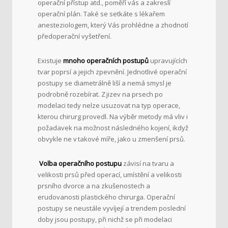
operační přístup atd., poměří vás a zakreslí
operační plán. Také se setkáte s lékařem
anesteziologem, který Vás prohlédne a zhodnotí
předoperační vyšetření.
Existuje
mnoho operačních postupů
upravujících
tvar poprsí a jejich zpevnění. Jednotlivé operační
postupy se diametrálně liší a nemá smysl je
podrobně rozebírat. Z jizev na prsech po
modelaci tedy nelze usuzovat na typ operace,
kterou chirurg provedl. Na výběr metody má vliv i
požadavek na možnost následného kojení, ikdyž
obvykle ne v takové míře, jako u zmenšení prsů.
Volba operačního postupu
závisí na tvaru a
velikosti prsů před operací, umístění a velikosti
prsního dvorce a na zkušenostech a
erudovanosti plastického chirurga. Operační
postupy se neustále vyvíjejí a trendem poslední
doby jsou postupy, při nichž se při modelaci