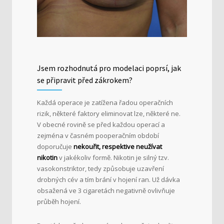
Jsem rozhodnutá pro modelaci poprsí, jak
se připravit před zákrokem?
Každá operace je zatížena řadou operačních
rizik, některé faktory eliminovat lze, některé ne.
V obecné rovině se před každou operací a
zejména v časném pooperačním období
doporučuje
nekouřit, respektive neužívat
nikotin
v jakékoliv formě. Nikotin je silný tzv.
vasokonstriktor, tedy způsobuje uzavření
drobných cév a tím brání v hojení ran. Už dávka
obsažená ve 3 cigaretách negativně ovlivňuje
průběh hojení.