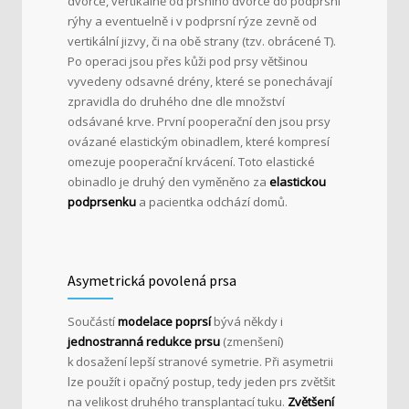
dvorce, vertikálně od prsního dvorce do podprsní
rýhy a eventuelně i v podprsní rýze zevně od
vertikální jizvy, či na obě strany (tzv. obrácené T).
Po operaci jsou přes kůži pod prsy většinou
vyvedeny odsavné drény, které se ponechávají
zpravidla do druhého dne dle množství
odsávané krve. První pooperační den jsou prsy
ovázané elastickým obinadlem, které kompresí
omezuje pooperační krvácení. Toto elastické
obinadlo je druhý den vyměněno za
elastickou
podprsenku
a pacientka odchází domů.
Asymetrická povolená prsa
Součástí
modelace poprsí
bývá někdy i
jednostranná redukce prsu
(zmenšení)
k dosažení lepší stranové symetrie. Při asymetrii
lze použít i opačný postup, tedy jeden prs zvětšit
na velikost druhého transplantací tuku.
Zvětšení