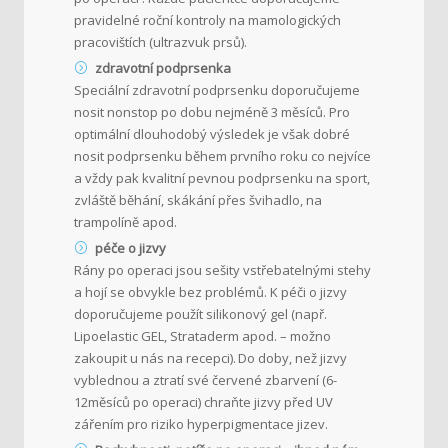
pravidelné roční kontroly na mamologických
pracovištích (ultrazvuk prsů).
zdravotní podprsenka
Speciální zdravotní podprsenku doporučujeme
nosit nonstop po dobu nejméně 3 měsíců. Pro
optimální dlouhodobý výsledek je však dobré
nosit podprsenku během prvního roku co nejvíce
a vždy pak kvalitní pevnou podprsenku na sport,
zvláště běhání, skákání přes švihadlo, na
trampolíně apod.
péče o jizvy
Rány po operaci jsou sešity vstřebatelnými stehy
a hojí se obvykle bez problémů. K péči o jizvy
doporučujeme použít silikonový gel (např.
Lipoelastic GEL, Strataderm apod. – možno
zakoupit u nás na recepci). Do doby, než jizvy
vyblednou a ztratí své červené zbarvení (6-
12měsíců po operaci) chraňte jizvy před UV
zářením pro riziko hyperpigmentace jizev.