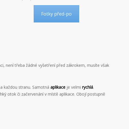
Fotky před-po
nci, není třeba žádné vyšetření před zákrokem, musíte však
y na každou stranu. Samotná
aplikace
je velmi
rychlá
.
hký otok či začervenání v místě aplikace. Obojí postupně