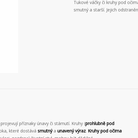
Tukové váčky či kruhy pod očima
smutný a starší. Jejich odstran
projevují příznaky únavy či stárnutí. Kruhy (
prohlubně pod
 oka, které dostává
smutný
a
unavený výraz
.
Kruhy pod očima