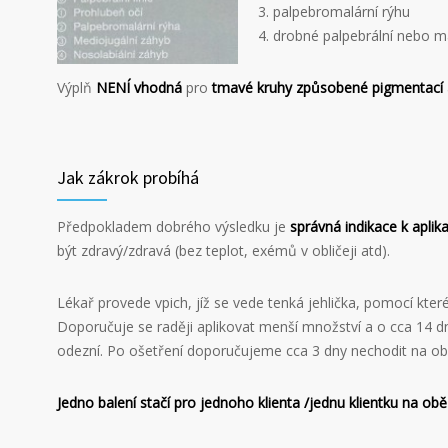
3. palpebromalární rýhu
4. drobné palpebrální nebo m
Výplň
NENÍ vhodná
pro
tmavé kruhy způsobené pigmentací
Jak zákrok probíhá
Předpokladem dobrého výsledku je
správná indikace k aplika
být zdravý/zdravá (bez teplot, exémů v obličeji atd).
Lékař provede vpich, jíž se vede tenká jehlička, pomocí kte
Doporučuje se raději aplikovat menší množství a o cca 14 d
odezní. Po ošetření doporučujeme cca 3 dny nechodit na ob
Jedno balení stačí pro jednoho klienta /jednu klientku na obě