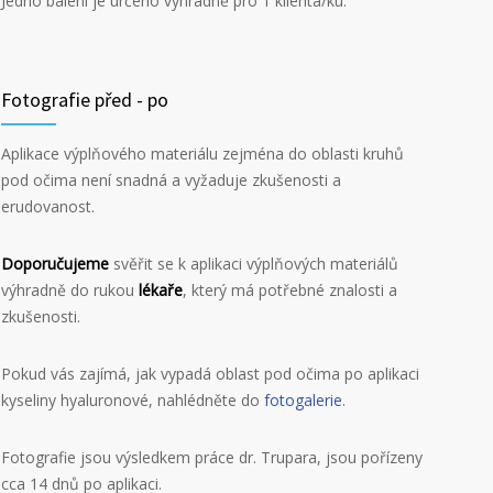
Jedno balení je určeno výhradně pro 1 klienta/ku.
Fotografie před - po
Aplikace výplňového materiálu zejména do oblasti kruhů
pod očima není snadná a vyžaduje zkušenosti a
erudovanost.
Doporučujeme
svěřit se k aplikaci výplňových materiálů
výhradně do rukou
lékaře
, který má potřebné znalosti a
zkušenosti.
Pokud vás zajímá, jak vypadá oblast pod očima po aplikaci
kyseliny hyaluronové, nahlédněte do
fotogalerie
.
Fotografie jsou výsledkem práce dr. Trupara, jsou pořízeny
cca 14 dnů po aplikaci.