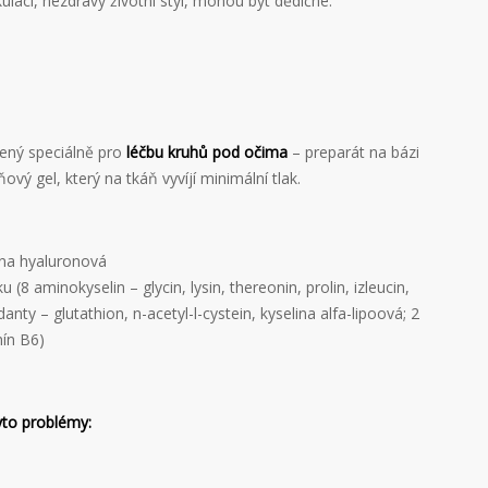
laci, nezdravý životní styl, mohou být dědičné.
ený speciálně pro
léčbu kruhů pod očima
– preparát na bázi
ňový gel, který na tkáň vyvíjí minimální tlak.
ina hyaluronová
(8 aminokyselin – glycin, lysin, thereonin, prolin, izleucin,
idanty – glutathion, n-acetyl-l-cystein, kyselina alfa-lipoová; 2
mín B6)
tyto problémy: