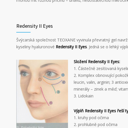
mohou mít různou příčinu – únavu, nedostatečnou mikrocirku
Redensity II Eyes
Švýcarská společnost TEOXANE vyvinula převratný gel navrž
kyseliny hyaluronové
Redensity II Eyes
. Jedná se o lehký výpl
Složení Redensity II Eyes:
1. Částečně zesíťovaná kysel
2. Komplex obnovující pokožku 
leucin, valin, arginin; 3 antiox
minerály – zinek a měď; vita
3. Lidokain
Výplň Redensity II Eyes řeší 
1. kruhy pod očima
2. prohlubně pod očima