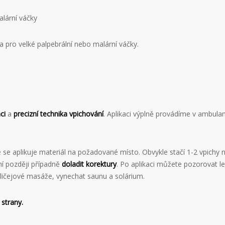
alární váčky
a pro velké palpebrální nebo malární váčky.
ci
a
precizní technika vpichování
. Aplikaci výplně provádíme v ambula
ré se aplikuje materiál na požadované místo. Obvykle stačí 1-2 vpich
ní později případně
doladit korektury
. Po aplikaci můžete pozorovat le
ličejové masáže, vynechat saunu a solárium.
 strany.