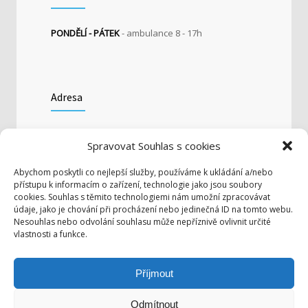
PONDĚLÍ - PÁTEK
- ambulance 8 - 17h
Adresa
V Clinic (Areál Vlněna)
Spravovat Souhlas s cookies
Dornych 27, 602 00 Brno
Abychom poskytli co nejlepší služby, používáme k ukládání a/nebo
přístupu k informacím o zařízení, technologie jako jsou soubory
cookies. Souhlas s těmito technologiemi nám umožní zpracovávat
Photostream
údaje, jako je chování při procházení nebo jedinečná ID na tomto webu.
Nesouhlas nebo odvolání souhlasu může nepříznivě ovlivnit určité
vlastnosti a funkce.
Nejnovější články
Příjmout
Odstraňování nadměrného pocení
Pooperační podprsenka PI Premium
Odmítnout