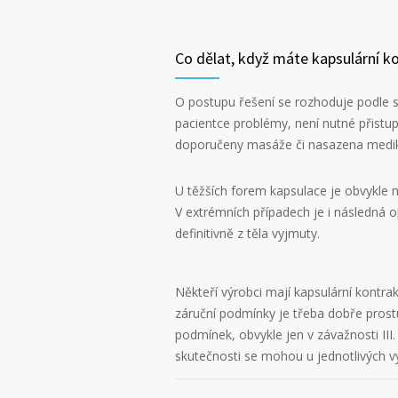
Co dělat, když máte kapsulární k
O postupu řešení se rozhoduje podle s
pacientce problémy, není nutné přistup
doporučeny masáže či nasazena medi
U těžších forem kapsulace je obvykle n
V extrémních případech je i následná o
definitivně z těla vyjmuty.
Někteří výrobci mají kapsulární kontr
záruční podmínky je třeba dobře pros
podmínek, obvykle jen v závažnosti III. 
skutečnosti se mohou u jednotlivých výr