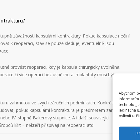
ontrakturu?
tupně závažnosti kapsulární kontraktury. Pokud kapsulace nečiní
ovat k reoperaci, stav se pouze sleduje, eventuelně jsou
kace.
utné provést reoperaci, kdy je kapsula chirurgicky uvolněna.
perace či více operací bez úspěchu a implantáty musí být
Abychom pos
informacím 
akturu zahrnutou ve svých záručních podmínkách. Konkrétní
technologie
tudovat, pokud kapsulární kontraktura je předmětem záručních
jedinečná I
ovlivnit urči
nebo IV. stupně Bakerovy stupnice. A i další související
obců lišit – někteří přispívají na reoperaci atd.
Př