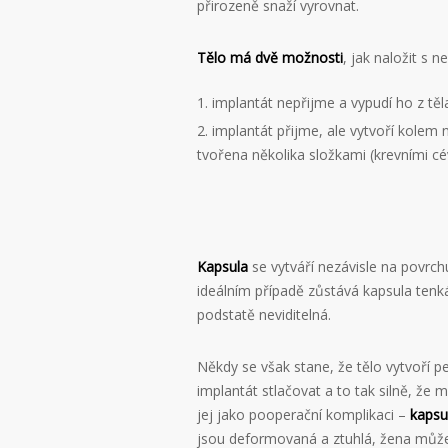
přirozeně snaží vyrovnat.
Tělo má dvě možnosti
, jak naložit s
implantát nepřijme a vypudí ho z těl
implantát přijme, ale vytvoří kolem 
tvořena několika složkami (krevními c
Kapsula
se vytváří nezávisle na povrch
ideálním případě zůstává kapsula tenká,
podstatě neviditelná.
Někdy se však stane, že tělo vytvoří p
implantát stlačovat a to tak silně, že
jej jako pooperační komplikaci –
kapsu
jsou deformovaná a ztuhlá, žena může p