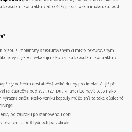
ku kapsulární kontraktury až o 40% proti uložení implantátu pod
ře?
h prsou s implantáty s texturovaným či mikro-texturovaným
ilikonovým gelem vykazují riziko vzniku kapsulární kontraktury
apř. vytvořením dostatečně velké dutiny pro implantát již při
l (či částečně pod sval, tzv. Dual-Plane) lze navíc toto riziko
výrazně snížit. Riziko vzniku kapsuly může snížita také důsledné
irurga:
rsenky po zákroku po stanovenou dobu
 v prvních cca 6-8 týdnech po zákroku