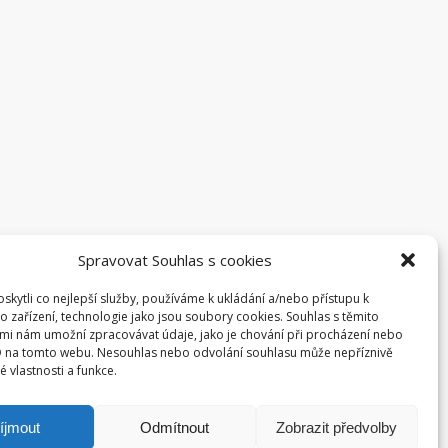
Spravovat Souhlas s cookies
kytli co nejlepší služby, používáme k ukládání a/nebo přístupu k
o zařízení, technologie jako jsou soubory cookies. Souhlas s těmito
mi nám umožní zpracovávat údaje, jako je chování při procházení nebo
D na tomto webu. Nesouhlas nebo odvolání souhlasu může nepříznivě
té vlastnosti a funkce.
íjmout
Odmítnout
Zobrazit předvolby