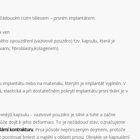
 nežádoucím cizím tělesem – prsním implantátem:
a ven
něho opouzdření (vazivové pouzdro) tzv. kapsulu, která je
évami, fibroblasty,kolagenem)
u implantátu nebo na materiálu, kterým je implantát vyplněn. V
 elastická a při dostatečném pokrytí implantátu prsní tkání je v
evnější kapsulu – vazivové pouzdro je silné a tuhé a začne
 může dojít k jeho deformaci. To je nežádoucí stav, označujeme
lární kontrakturu
. Prsa působí nepřirozeným dojmem, protože
ociťovat bolest a napětí v oblasti prsou. Obvykle se kapsulární