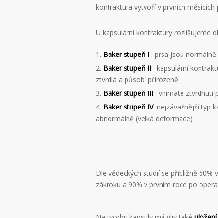
kontraktura vytvoří v prvních měsícíc
U kapsulární kontraktury rozlišujeme d
Baker stupeň I
: prsa jsou normálně
Baker stupeň II
: kapsulární kontrak
ztvrdlá a působí přirozeně
Baker stupeň III
: vnímáte ztvrdnutí 
Baker stupeň IV
: nejzávažnější typ k
abnormálně (velká deformace)
Dle vědeckých studií se přibližně 60% v
zákroku a 90% v prvním roce po operac
Na tvorbu kapsuly má vliv také
uložení