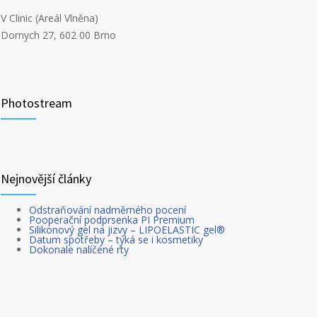
V Clinic (Areál Vlněna)
Dornych 27, 602 00 Brno
Photostream
Nejnovější články
Odstraňování nadměrného pocení
Pooperační podprsenka PI Premium
Silikonový gel na jizvy – LIPOELASTIC gel®
Datum spotřeby – týká se i kosmetiky
Dokonale nalíčené rty