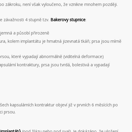
h po zákroku, není však vyloučeno, že vznikne mnohem později.
le závažnosti 4 stupně tzv.
Bakerovy stupnice
:
 jemná a působí přirozeně
tura, kolem implantátu je hmatná jizevnatá tkáň; prsa jsou mírně
prsou, které vypadají abnormálně (viditelná deformace)
apsulární kontraktury, prsa jsou tvrdá, bolestivá a vypadají
šech kapsulárních kontraktur objeví již v prvních 6 měsících po
i prsou.
 implantátů
(pod žlázu nebo pod sval). Je dokázáno, že uložení