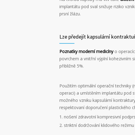
implantátu pod sval snižuje riziko vzni
prsní žlázu.
Lze předejít kapsulární kontraktu
Poznatky moderní medicíny
o operacíc
povrchem a vnitřní výplní kohezivním s
přibližně 5%.
Použitím optimální operační techniky (n
operaci) a umístěním implantátu pod sva
možného vzniku kapsulární kontraktury 
respektovaní doporučení plastického ch
nošení zdravotní kompresivní podp
striktní dodržování klidového režimu