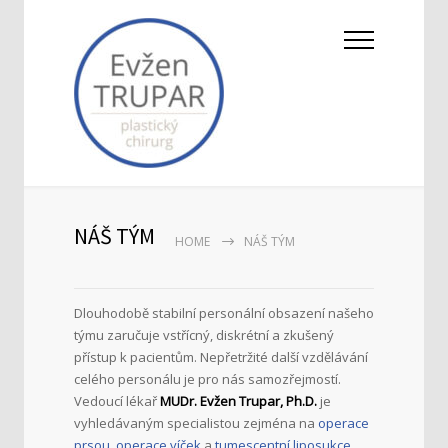
NÁŠ TÝM
HOME
NÁŠ TÝM
Dlouhodobě stabilní personální obsazení našeho
týmu zaručuje vstřícný, diskrétní a zkušený
přístup k pacientům. Nepřetržité další vzdělávání
celého personálu je pro nás samozřejmostí.
Vedoucí lékař
MUDr. Evžen Trupar, Ph.D.
je
vyhledávaným specialistou zejména na
operace
prsou
,
operace víček
a
tumescentní liposukce
.